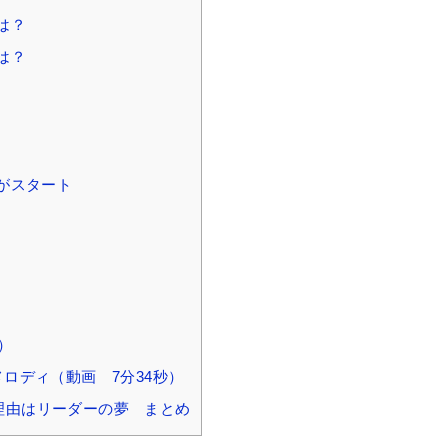
は？
は？
がスタート
）
）
のメロディ（動画 7分34秒）
理由はリーダーの夢 まとめ