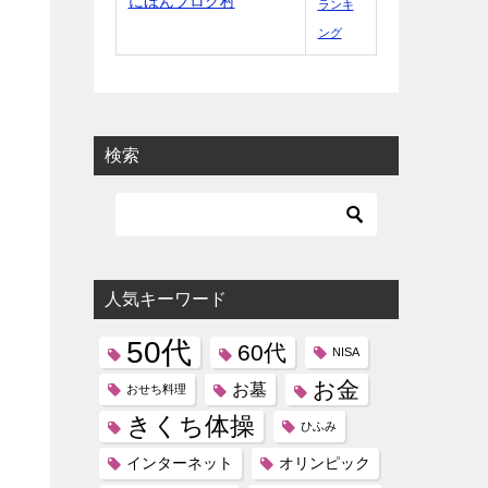
にほんブログ村
ランキ
ング
検索
人気キーワード
50代
60代
NISA
お金
お墓
おせち料理
きくち体操
ひふみ
インターネット
オリンピック