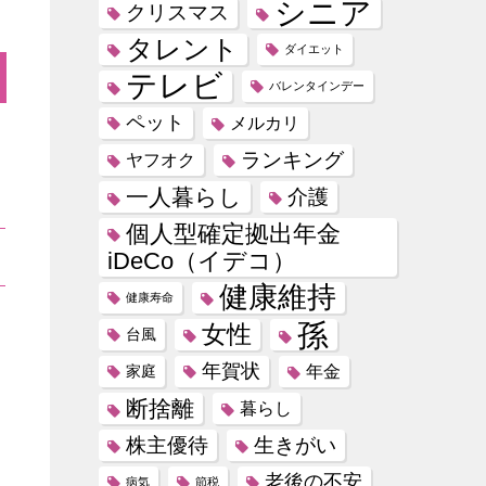
シニア
クリスマス
タレント
ダイエット
テレビ
バレンタインデー
ペット
メルカリ
ランキング
ヤフオク
一人暮らし
介護
個人型確定拠出年金
iDeCo（イデコ）
健康維持
健康寿命
孫
女性
台風
年賀状
年金
家庭
断捨離
暮らし
株主優待
生きがい
老後の不安
病気
節税