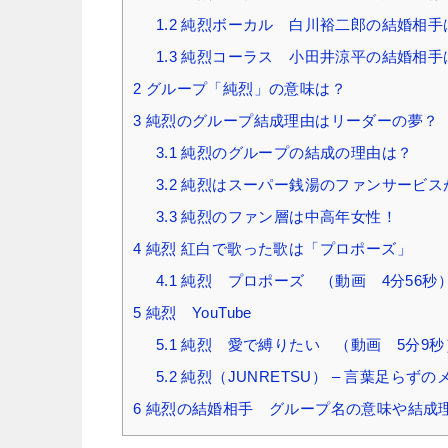
1.2
純烈ボーカル 白川裕二郎の結婚相手
1.3
純烈コーラス 小田井涼平の結婚相手
2
グループ「純烈」の意味は？
3
純烈のグループ結成理由はリーダーの夢？
3.1
純烈のグループの結成の理由は？
3.2
純烈はスーパー銭湯のファンサービス
3.3
純烈のファン層は中高年女性！
4
純烈 紅白で歌った歌は「プロポーズ」
4.1
純烈 プロポーズ （動画 4分56秒
5
純烈 YouTube
5.1
純烈 愛で縛りたい （動画 5分9秒
5.2
純烈（JUNRETSU） – 言葉足らず
6
純烈の結婚相手 グループ名の意味や結成