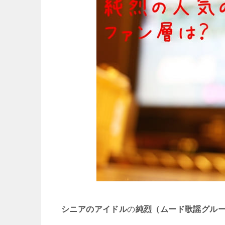
シニアのアイドル
の
純烈（ムード歌謡グル