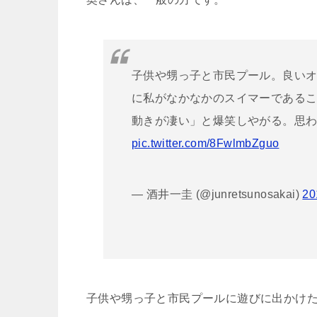
子供や甥っ子と市民プール。良い
に私がなかなかのスイマーである
動きが凄い」と爆笑しやがる。思
pic.twitter.com/8FwlmbZguo
— 酒井一圭 (@junretsunosakai)
2
子供や甥っ子と市民プールに遊びに出かけ