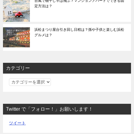
台風で物干し竿は飛ぶ？マンションアパートでできる固
定方法は？
浜松まつり屋台引き回し日程は？孫や子供と楽しむ浜松
グルメは？
カテゴリー
カ
テ
ゴ
リ
Twitter で「フォロー！」お願いします！
ー
ツイート