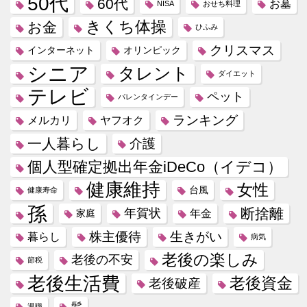
50代
60代
お墓
NISA
おせち料理
きくち体操
お金
ひふみ
クリスマス
インターネット
オリンピック
シニア
タレント
ダイエット
テレビ
ペット
バレンタインデー
ランキング
メルカリ
ヤフオク
一人暮らし
介護
個人型確定拠出年金iDeCo（イデコ）
健康維持
女性
台風
健康寿命
孫
断捨離
年賀状
年金
家庭
株主優待
生きがい
暮らし
病気
老後の楽しみ
老後の不安
節税
老後生活費
老後資金
老後破産
髪
退職