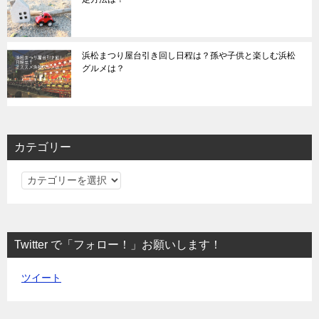
浜松まつり屋台引き回し日程は？孫や子供と楽しむ浜松
グルメは？
カテゴリー
カ
テ
ゴ
リ
Twitter で「フォロー！」お願いします！
ー
ツイート