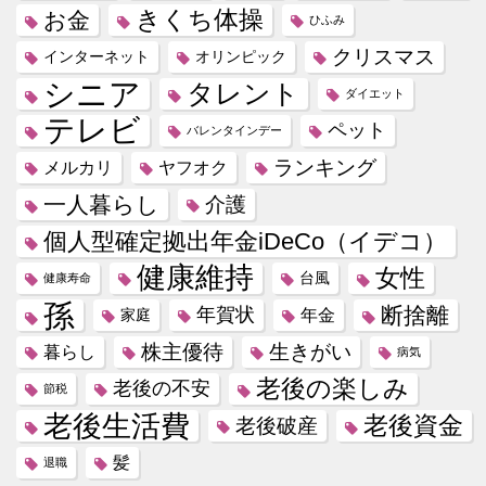
きくち体操
お金
ひふみ
クリスマス
インターネット
オリンピック
シニア
タレント
ダイエット
テレビ
ペット
バレンタインデー
ランキング
メルカリ
ヤフオク
一人暮らし
介護
個人型確定拠出年金iDeCo（イデコ）
健康維持
女性
台風
健康寿命
孫
断捨離
年賀状
年金
家庭
株主優待
生きがい
暮らし
病気
老後の楽しみ
老後の不安
節税
老後生活費
老後資金
老後破産
髪
退職