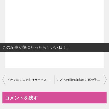
この記事が役にたったら＼いいね！／
投
イオンのシニア向けサービスは？株主優待はキャッシュバックが受けられる？
こどもの日の由来は？ 孫や子供も喜ぶ4月権利株主優待銘柄は？
稿
ナ
コメントを残す
ビ