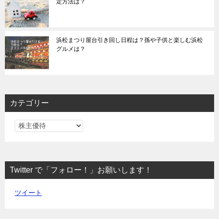
定方法は？
浜松まつり屋台引き回し日程は？孫や子供と楽しむ浜松
グルメは？
カテゴリー
カ
テ
ゴ
リ
Twitter で「フォロー！」お願いします！
ー
ツイート