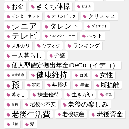
きくち体操
お金
ひふみ
クリスマス
インターネット
オリンピック
シニア
タレント
ダイエット
テレビ
ペット
バレンタインデー
ランキング
メルカリ
ヤフオク
一人暮らし
介護
個人型確定拠出年金iDeCo（イデコ）
健康維持
女性
台風
健康寿命
孫
断捨離
年賀状
年金
家庭
株主優待
生きがい
暮らし
病気
老後の楽しみ
老後の不安
節税
老後生活費
老後資金
老後破産
髪
退職