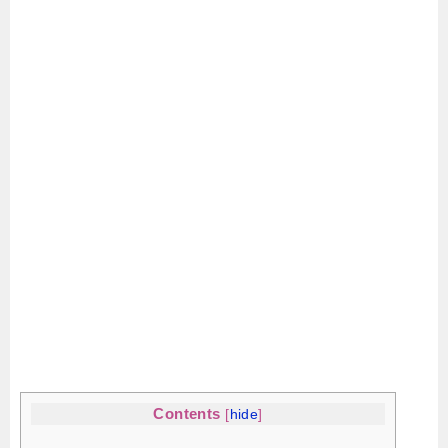
Contents
[
hide
]